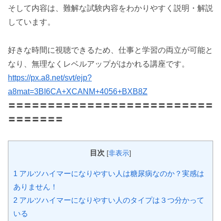
そして内容は、難解な試験内容をわかりやすく説明・解説
しています。
好きな時間に視聴できるため、仕事と学習の両立が可能と
なり、無理なくレベルアップがはかれる講座です。
https://px.a8.net/svt/ejp?
a8mat=3BI6CA+XCANM+4056+BXB8Z
〓〓〓〓〓〓〓〓〓〓〓〓〓〓〓〓〓〓〓〓〓〓〓〓〓〓
〓〓〓〓〓〓〓
目次
[
非表示
]
1 アルツハイマーになりやすい人は糖尿病なのか？実感は
ありません！
2 アルツハイマーになりやすい人のタイプは３つ分かって
いる