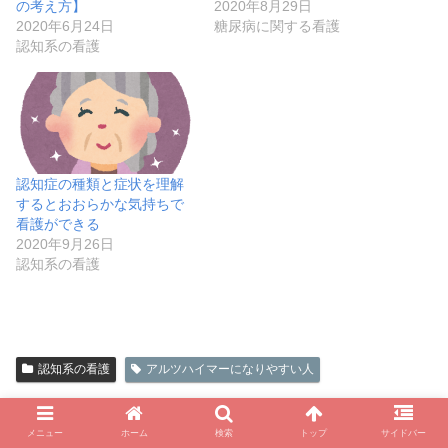
で
(
ウ
ド
開
ウ
ウ
で
の考え方】
2020年8月29日
ド
)
い
開
新
で
ウ
き
で
で
開
ウ
ウ
2020年6月24日
糖尿病に関する看護
き
し
開
で
ま
開
開
き
で
ィ
ま
い
き
開
す
き
き
ま
認知系の看護
開
ン
す
ウ
ま
き
)
ま
ま
す
き
ド
)
ィ
す
ま
す
す
)
ま
ウ
ン
)
す
)
)
す
で
ド
)
)
開
ウ
き
で
ま
開
す
き
)
ま
す
認知症の種類と症状を理解
)
するとおおらかな気持ちで
看護ができる
2020年9月26日
認知系の看護
認知系の看護
アルツハイマーになりやすい人
スポンサーリンク
メニュー
ホーム
検索
トップ
サイドバー