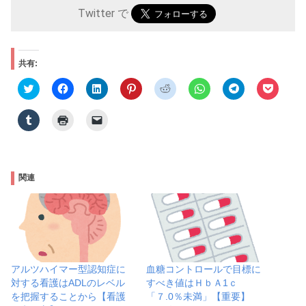
Twitter で
共有:
ク
F
ク
ク
ク
ク
ク
ク
リ
a
リ
リ
リ
リ
リ
リ
ッ
c
ッ
ッ
ッ
ッ
ッ
ッ
ク
e
ク
ク
ク
ク
ク
ク
ク
ク
ク
し
b
し
し
し
し
し
し
リ
リ
リ
て
o
て
て
て
て
て
て
ッ
ッ
ッ
T
o
L
P
R
W
T
P
ク
ク
ク
w
k
i
i
e
h
e
o
し
し
し
i
で
n
n
d
a
l
c
て
て
て
t
共
k
t
d
t
e
k
T
印
友
t
有
e
e
i
s
g
e
関連
u
刷
達
e
す
d
r
t
A
r
t
m
(
に
r
る
I
e
で
p
a
で
b
新
メ
で
に
n
s
共
p
m
シ
l
し
ー
共
は
で
t
有
で
で
ェ
r
い
ル
有
ク
共
で
(
共
共
ア
で
ウ
で
(
リ
有
共
新
有
有
(
共
ィ
リ
新
ッ
(
有
し
(
(
新
有
ン
ン
し
ク
新
(
い
新
新
し
(
ド
ク
い
し
し
新
ウ
し
し
い
新
ウ
を
ウ
て
い
し
ィ
い
い
ウ
し
で
送
アルツハイマー型認知症に
血糖コントロールで目標に
ィ
く
ウ
い
ン
ウ
ウ
ィ
い
開
信
ン
だ
ィ
ウ
ド
ィ
ィ
ン
対する看護はADLのレベル
すべき値はＨｂＡ1ｃ
ウ
き
(
ド
さ
ン
ィ
ウ
ン
ン
ド
ィ
ま
新
を把握することから【看護
「７.0％未満」【重要】
ウ
い
ド
ン
で
ド
ド
ウ
ン
す
し