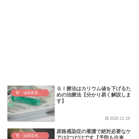
ＧＩ療法はカリウム値を下げるた
腎・泌尿器系に関する看護
めの治療法【分かり易く解説しま
す】
2020.12.19
尿路感染症の看護で絶対必要なケ
腎・泌尿器系に関する看護
アは2つだけです【予防も出来