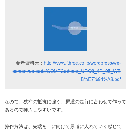
参考資料元：
http://www.fthree.co.jp/wordpress/wp-
content/uploads/COMFCatheter_URO3_4P_05_WE
B%E7%94%A8.pdf
なので、狭窄の抵抗に強く、尿道の走行に合わせて作って
あるので挿入しやすいです。
操作方法は、先端を上に向けて尿道に入れていく感じで