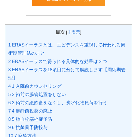
目次
[
非表示
]
1 ERASイーラスとは、エビデンスを重視して行われる周
術期管理法のこと
2 ERASイーラスで得られる具体的な効果は３つ
3 ERASイーラスを18項目に分けて解説します【周術期管
理】
4 1.入院前カウンセリング
5 2.術前の腸管処置をしない
6 3.術前の絶飲食をなくし、炭水化物負荷を行う
7 4.麻酔前投薬の廃止
8 5.肺血栓塞栓症予防
9 6.抗菌薬予防投与
10 7.麻酔方法