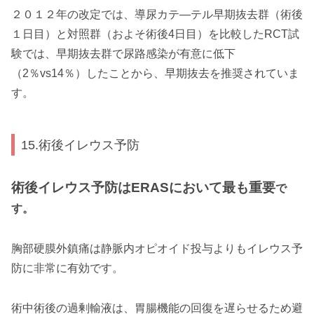
２０１２年の改定では、導尿カテ―テル早期抜去群（術後
１日目）と対照群（およそ術後4日目）を比較したRCT試
験では、早期抜去群で尿路感染が有意に低下
（2％vs14％）したことから、早期抜去を推奨されていま
す。
15.術後イレウス予防
術後イレウス予防はERASにおいて最も重要
で
す。
胸部硬膜外鎮痛は静脈内オピオイド投与よりもイレウス予
防に非常に有効です。
術中術後の過剰輸液は、胃腸機能の回復を遅らせるため避