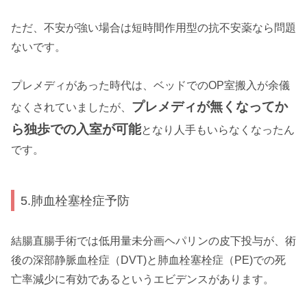
ただ、不安が強い場合は短時間作用型の抗不安薬なら問題
ないです。
プレメディがあった時代は、ベッドでのOP室搬入が余儀
プレメディが無くなってか
なくされていましたが、
ら独歩での入室が可能
となり人手もいらなくなったん
です。
5.肺血栓塞栓症予防
結腸直腸手術では低用量未分画ヘパリンの皮下投与が、術
後の深部静脈血栓症（DVT)と肺血栓塞栓症（PE)での死
亡率減少に有効であるというエビデンスがあります。