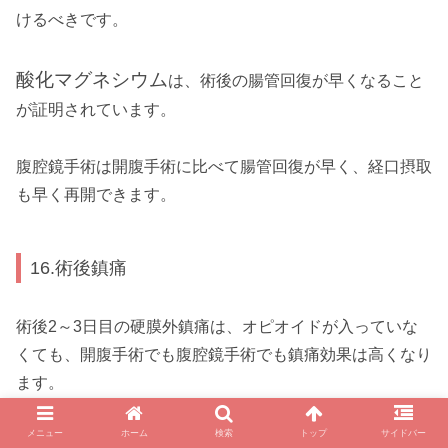
けるべきです。
酸化マグネシウム
は、術後の腸管回復が早くなること
が証明されています。
腹腔鏡手術は開腹手術に比べて腸管回復が早く、経口摂取
も早く再開できます。
16.術後鎮痛
術後2～3日目の硬膜外鎮痛は、オピオイドが入っていな
くても、開腹手術でも腹腔鏡手術でも鎮痛効果は高くなり
ます。
メニュー
ホーム
検索
トップ
サイドバー
静脈内オピオイド鎮痛は、硬膜外鎮痛よりも鎮痛効果は低