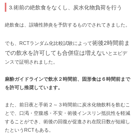
3.術前の絶飲食をなくし、炭水化物負荷を行う
絶飲食は、誤嚥性肺炎を予防するものでされてきました。
術後2時間前ま
でも、RCTランダム化比較試験によって
での飲水を許可しても合併症は増えない
とエビデ
ンスで証明されました。
麻酔ガイドラインで飲水２時間前、固形食は６時間前まで
を許可し推奨しています。
また、前日夜と手術２～３時間前に炭水化物飲料を飲むこ
とで、口渇・空腹感・不安・術後インスリン抵抗性を軽減
することができ、術後の回復が促進され在院日数が短縮し
たというRCTもある。