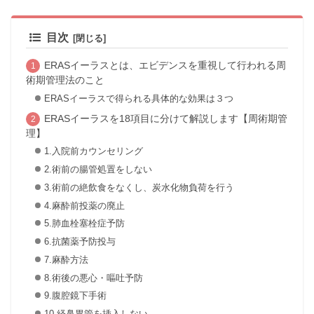
目次
ERASイーラスとは、エビデンスを重視して行われる周
術期管理法のこと
ERASイーラスで得られる具体的な効果は３つ
ERASイーラスを18項目に分けて解説します【周術期管
理】
1.入院前カウンセリング
2.術前の腸管処置をしない
3.術前の絶飲食をなくし、炭水化物負荷を行う
4.麻酔前投薬の廃止
5.肺血栓塞栓症予防
6.抗菌薬予防投与
7.麻酔方法
8.術後の悪心・嘔吐予防
9.腹腔鏡下手術
10.経鼻胃管を挿入しない