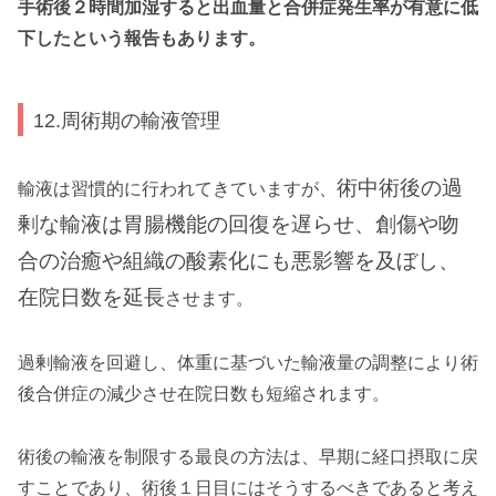
手術後２時間加湿すると出血量と合併症発生率が有意に低
下したという報告もあります。
12.周術期の輸液管理
術中術後の過
輸液は習慣的に行われてきていますが、
剰な輸液は胃腸機能の回復を遅らせ、創傷や吻
合の治癒や組織の酸素化にも悪影響を及ぼし、
在院日数を延長
させます。
過剰輸液を回避し、体重に基づいた輸液量の調整により術
後合併症の減少させ在院日数も短縮されます。
術後の輸液を制限する最良の方法は、早期に経口摂取に戻
すことであり、術後１日目にはそうするべきであると考え